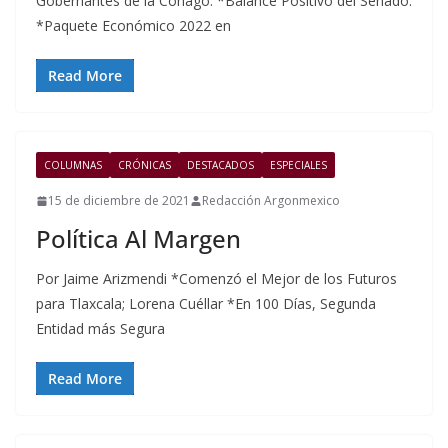
Gobernantes de la Conago. *Balance Positivo del Senado.
*Paquete Económico 2022 en
Read More
COLUMNAS
CRÓNICAS
DESTACADOS
ESPECIALES
15 de diciembre de 2021
Redacción Argonmexico
Política Al Margen
Por Jaime Arizmendi *Comenzó el Mejor de los Futuros
para Tlaxcala; Lorena Cuéllar *En 100 Días, Segunda
Entidad más Segura
Read More