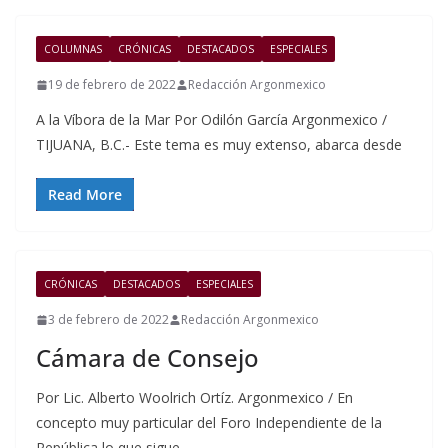
COLUMNAS
CRÓNICAS
DESTACADOS
ESPECIALES
19 de febrero de 2022
Redacción Argonmexico
A la Víbora de la Mar Por Odilón García Argonmexico /
TIJUANA, B.C.- Este tema es muy extenso, abarca desde
Read More
CRÓNICAS
DESTACADOS
ESPECIALES
3 de febrero de 2022
Redacción Argonmexico
Cámara de Consejo
Por Lic. Alberto Woolrich Ortíz. Argonmexico / En
concepto muy particular del Foro Independiente de la
República lo que sigue