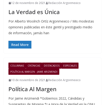
12 de noviembre de 2021
Redacción Argonmexico
La Verdad es Única
Por Alberto Woolrich Ortíz Argonmexico / Mis modestas
opiniones publicadas en éste gentil y prestigiado medio
de información, jamás han
Read More
COLUMNAS
CRÓNICAS
DESTACADOS
ESPECIALES
POLÍTICA AL MARGEN - JAIME ARIZMENDI
10 de noviembre de 2021
Redacción Argonmexico
Política Al Margen
Por Jaime Arizmendi *Gobiernos 2022, Cándidas y
Suspirantes de Morena *La Hora de la Verdad en la ONU