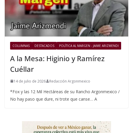
COLUMNAS
DESTACADOS
POLÍTICA AL MARGEN - JAIME ARIZMENDI
A la Mesa: Higinio y Ramírez
Cuéllar
14 de julio de 2026
Redacción Argonmexico
*Fox y las 12 Mil Hectáreas de su Rancho Argonmexico /
No hay paso que dure, ni trote que canse… A