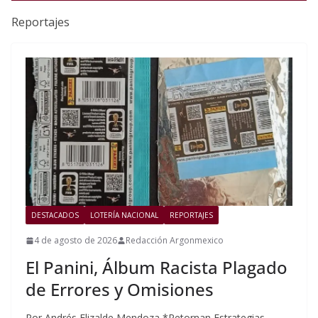
Reportajes
DESTACADOS
LOTERÍA NACIONAL
REPORTAJES
4 de agosto de 2026
Redacción Argonmexico
El Panini, Álbum Racista Plagado
de Errores y Omisiones
Por Andrés Elizalde Mendoza *Retornan Estrategias