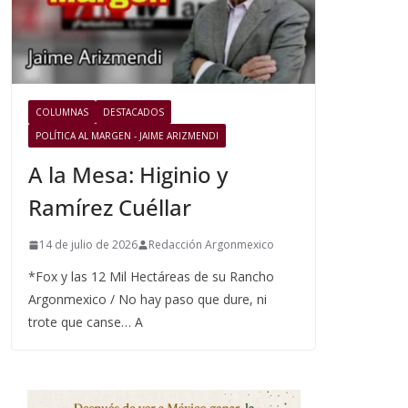
COLUMNAS
DESTACADOS
POLÍTICA AL MARGEN - JAIME ARIZMENDI
A la Mesa: Higinio y
Ramírez Cuéllar
14 de julio de 2026
Redacción Argonmexico
*Fox y las 12 Mil Hectáreas de su Rancho
Argonmexico / No hay paso que dure, ni
trote que canse… A