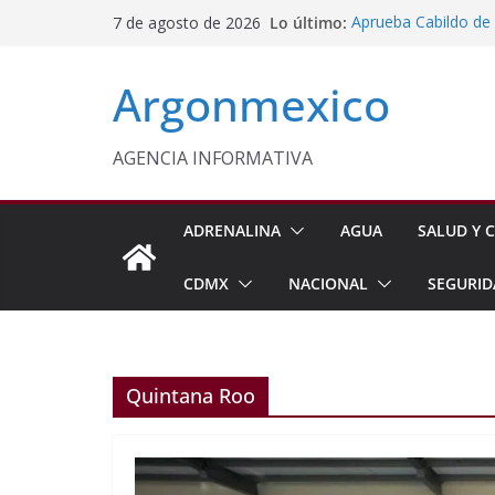
Saltar
Lo último:
Aprueba Cabildo d
7 de agosto de 2026
al
Fortalecer la Atenc
Celebra Laura Itzel
contenido
Argonmexico
y Perú
Congreso Pide Refo
de Videojuegos en 
Morelos Será Sede 
AGENCIA INFORMATIVA
Delfina Gómez y Sh
Mexiquenses
ADRENALINA
AGUA
SALUD Y C
CDMX
NACIONAL
SEGURID
Quintana Roo