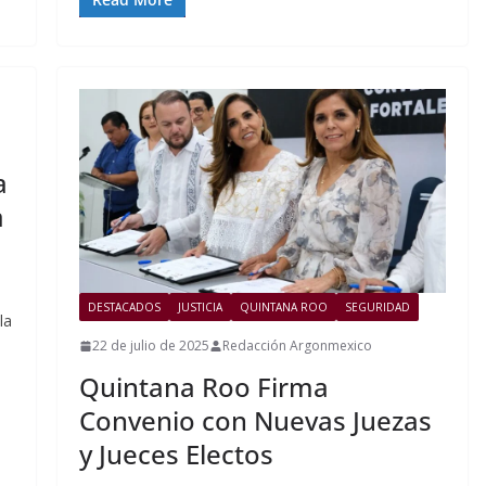
a
a
DESTACADOS
JUSTICIA
QUINTANA ROO
SEGURIDAD
la
22 de julio de 2025
Redacción Argonmexico
Quintana Roo Firma
Convenio con Nuevas Juezas
y Jueces Electos