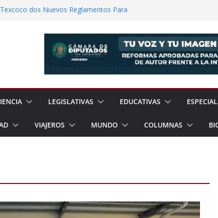
e Texcoco dos Nuevos Reglamentos Para
ión Ciudadana
 Reanudación de Relaciones Entre México
rzar Protección de Menores Ante Riesgos
Línea
de la XIX Copa Panamericana de Voleibol
einbaum Impulsan Obras y Apoyos Para
IENCIA
LEGISLATIVAS
EDUCATIVAS
ESPECIAL
AD
VIAJEROS
MUNDO
COLUMNAS
BI