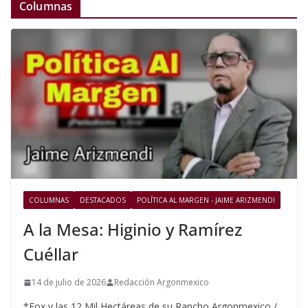
Columnas
COLUMNAS
DESTACADOS
POLÍTICA AL MARGEN - JAIME ARIZMENDI
A la Mesa: Higinio y Ramírez
Cuéllar
14 de julio de 2026
Redacción Argonmexico
*Fox y las 12 Mil Hectáreas de su Rancho Argonmexico /