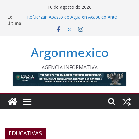
Saltar
10 de agosto de 2026
al
Lo
Desde Puebla, Sheinbaum Impulsa Reforestación
contenido
último:
Permanente en México
Refuerzan Abasto de Agua en Acapulco Ante
Lluvias Intensas
Morelos Recibe Copa Panamericana de Voleibol
Argonmexico
Transforman Aceite de Cocina en Combustible
Renovable
Inaugura Clara Brugada Utopía “Elena Poniatowska
Amor” en Coyoacán
AGENCIA INFORMATIVA
EDUCATIVAS