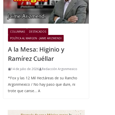
COLUMNAS
DESTACADOS
POLÍTICA AL MARGEN - JAIME ARIZMENDI
A la Mesa: Higinio y
Ramírez Cuéllar
14 de julio de 2026
Redacción Argonmexico
*Fox y las 12 Mil Hectáreas de su Rancho
Argonmexico / No hay paso que dure, ni
trote que canse… A