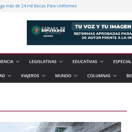
ega más de 24 mil Becas Para Uniformes
uditar Recursos Municipales en Oaxaca
nesto “N” por Robo de Vehículo en
Pensión Mujeres Bienestar a
ucalpan
 Reanudación de Relaciones Entre México
IENCIA
LEGISLATIVAS
EDUCATIVAS
ESPECIAL
AD
VIAJEROS
MUNDO
COLUMNAS
BI