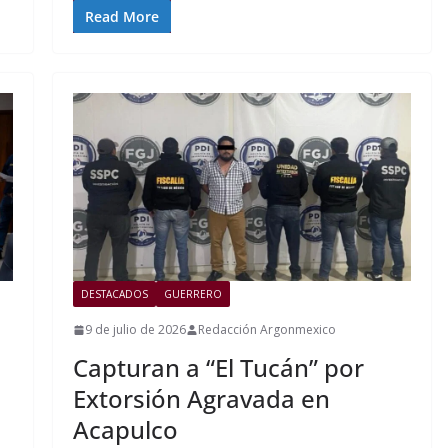
Read More
DESTACADOS
GUERRERO
9 de julio de 2026
Redacción Argonmexico
Capturan a “El Tucán” por
Extorsión Agravada en
Acapulco