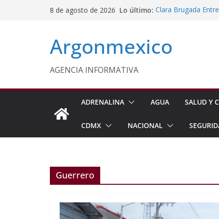
Saltar
Lo último:
Clara Brugada Entr
8 de agosto de 2026
al
y Útiles Escolares
PT Solicita a ASF A
contenido
Argonmexico
Procesan a Ángel Er
Chimalhuacán
Sheinbaum Entrega 
Beneficiarias de Na
AGENCIA INFORMATIVA
Celebra Laura Itzel
y Perú
ADRENALINA
AGUA
SALUD Y C
CDMX
NACIONAL
SEGURID
Guerrero