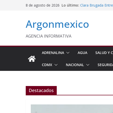
Saltar
Lo último:
Clara Brugada Entr
8 de agosto de 2026
al
y Útiles Escolares
PT Solicita a ASF A
contenido
Argonmexico
Procesan a Ángel Er
Chimalhuacán
Sheinbaum Entrega 
Beneficiarias de Na
AGENCIA INFORMATIVA
Celebra Laura Itzel
y Perú
ADRENALINA
AGUA
SALUD Y C
CDMX
NACIONAL
SEGURID
Destacados