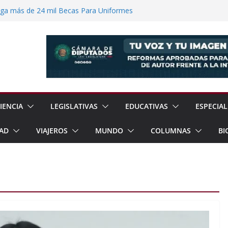
ega más de 24 mil Becas Para Uniformes
uditar Recursos Municipales en Oaxaca
nesto “N” por Robo de Vehículo en
Pensión Mujeres Bienestar a
ucalpan
 Reanudación de Relaciones Entre México
IENCIA
LEGISLATIVAS
EDUCATIVAS
ESPECIAL
AD
VIAJEROS
MUNDO
COLUMNAS
BI