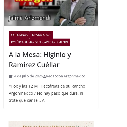
COLUMNAS
DESTACADOS
POLÍTICA AL MARGEN - JAIME ARIZMENDI
A la Mesa: Higinio y
Ramírez Cuéllar
14 de julio de 2026
Redacción Argonmexico
*Fox y las 12 Mil Hectáreas de su Rancho
Argonmexico / No hay paso que dure, ni
trote que canse… A