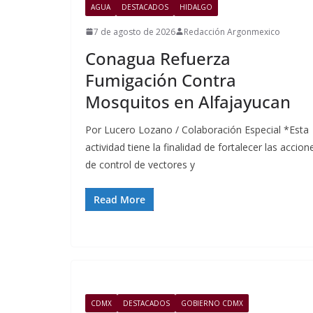
AGUA
DESTACADOS
HIDALGO
7 de agosto de 2026
Redacción Argonmexico
Conagua Refuerza
Fumigación Contra
Mosquitos en Alfajayucan
Por Lucero Lozano / Colaboración Especial *Esta
actividad tiene la finalidad de fortalecer las accion
de control de vectores y
Read More
CDMX
DESTACADOS
GOBIERNO CDMX