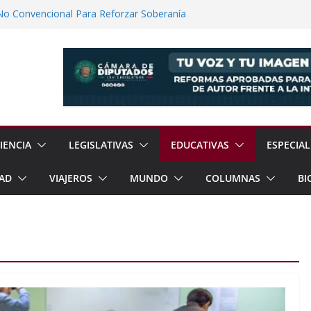
No Convencional Para Reforzar Soberanía
 el Teatro Lleva Arte Escénico a 13
étaro
Prestaciones de Trabajadores del
a Jóvenes a Participar en la Vida Política
lones de Cigarrillos Apócrifos en
IENCIA
LEGISLATIVAS
EDUCATIVAS
ESPECIAL
AD
VIAJEROS
MUNDO
COLUMNAS
BI