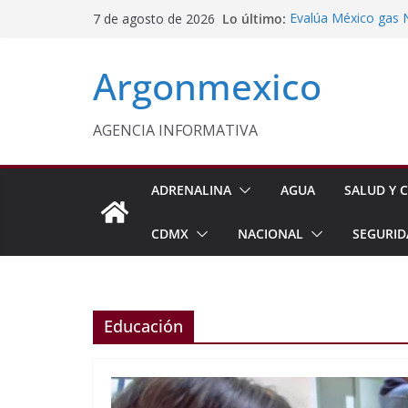
Saltar
Lo último:
Evalúa México gas 
7 de agosto de 2026
al
Energética
Cruzada Central por
contenido
Argonmexico
Municipios de Quer
Texcoco Fortalece 
SUTEYM
Homero Davis Llama 
AGENCIA INFORMATIVA
de México
Aseguran Casi 10 Mil
Michoacán
ADRENALINA
AGUA
SALUD Y C
CDMX
NACIONAL
SEGURID
Educación