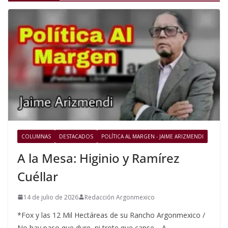
COLUMNAS
DESTACADOS
POLÍTICA AL MARGEN - JAIME ARIZMENDI
A la Mesa: Higinio y Ramírez
Cuéllar
14 de julio de 2026
Redacción Argonmexico
*Fox y las 12 Mil Hectáreas de su Rancho Argonmexico /
No hay paso que dure, ni trote que canse… A