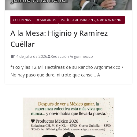
COLUMNAS
DESTACADOS
POLÍTICA AL MARGEN - JAIME ARIZMENDI
A la Mesa: Higinio y Ramírez
Cuéllar
14 de julio de 2026
Redacción Argonmexico
*Fox y las 12 Mil Hectáreas de su Rancho Argonmexico /
No hay paso que dure, ni trote que canse… A