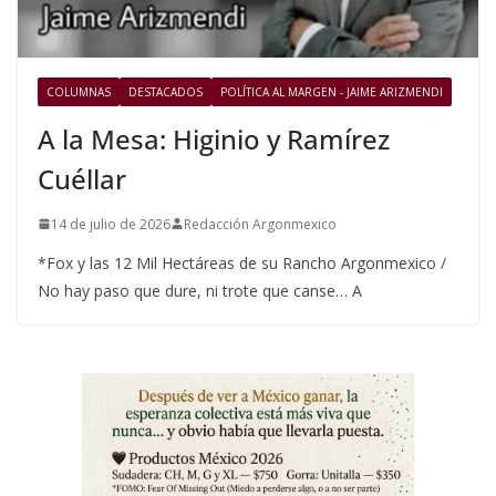
COLUMNAS
DESTACADOS
POLÍTICA AL MARGEN - JAIME ARIZMENDI
A la Mesa: Higinio y Ramírez
Cuéllar
14 de julio de 2026
Redacción Argonmexico
*Fox y las 12 Mil Hectáreas de su Rancho Argonmexico /
No hay paso que dure, ni trote que canse… A