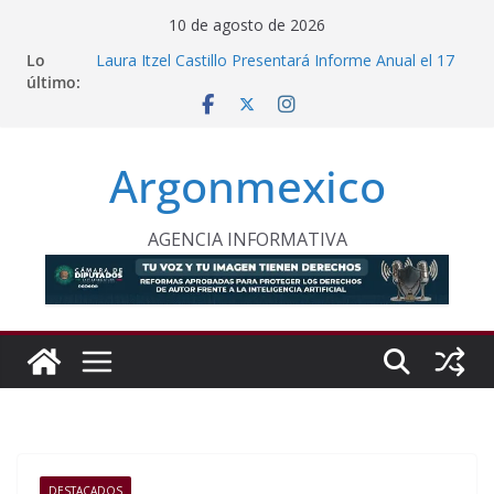
Saltar
10 de agosto de 2026
al
INE Defiende Contrato con Territorium Life y Niega
Lo
contenido
Incumplimientos
último:
Laura Itzel Castillo Presentará Informe Anual el 17
de Agosto
Inaugura Clara Brugada Utopía “Elena Poniatowska
Amor” en Coyoacán
Argonmexico
Desde Puebla, Sheinbaum Impulsa Reforestación
Permanente en México
Refuerzan Abasto de Agua en Acapulco Ante
AGENCIA INFORMATIVA
Lluvias Intensas
DESTACADOS