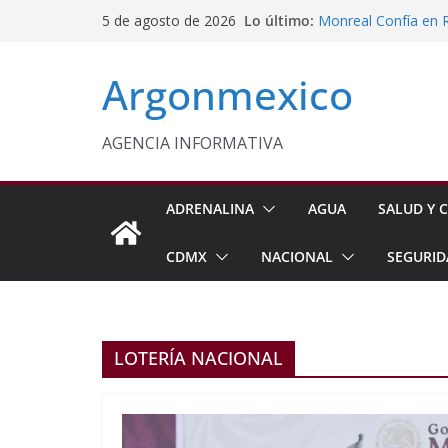
Saltar
Lo último:
Monreal Confía en 
5 de agosto de 2026
al
Sheinbaum Anuncia 
Siembra de 6.6 Mill
contenido
Argonmexico
Comisión Permanent
Lluvias y Ciclones
Fiestas de la Vendim
California
AGENCIA INFORMATIVA
Vinculan a Proceso 
Juárez
ADRENALINA
AGUA
SALUD Y C
CDMX
NACIONAL
SEGURID
LOTERÍA NACIONAL