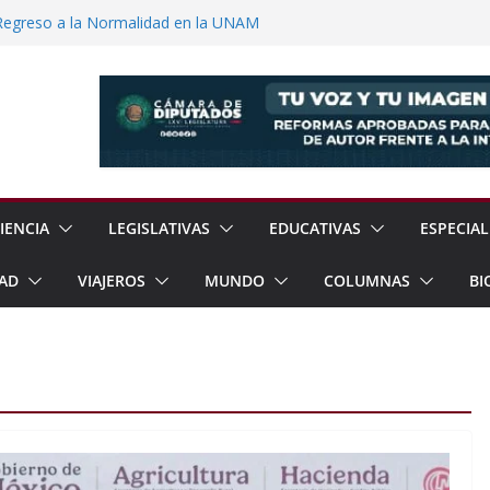
Regreso a la Normalidad en la UNAM
Jornada Nacional de Reforestación con
ones de Árboles
e Exhorta a Reforzar Prevención por
ia Esperan 90 mil Visitantes en Baja
a Presunto Feminicida en Almoloya de
IENCIA
LEGISLATIVAS
EDUCATIVAS
ESPECIAL
AD
VIAJEROS
MUNDO
COLUMNAS
BI