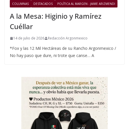
COLUMNAS
DESTACADOS
POLÍTICA AL MARGEN - JAIME ARIZMENDI
A la Mesa: Higinio y Ramírez
Cuéllar
14 de julio de 2026
Redacción Argonmexico
*Fox y las 12 Mil Hectáreas de su Rancho Argonmexico /
No hay paso que dure, ni trote que canse… A