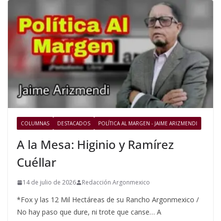
COLUMNAS
DESTACADOS
POLÍTICA AL MARGEN - JAIME ARIZMENDI
A la Mesa: Higinio y Ramírez
Cuéllar
14 de julio de 2026
Redacción Argonmexico
*Fox y las 12 Mil Hectáreas de su Rancho Argonmexico /
No hay paso que dure, ni trote que canse… A