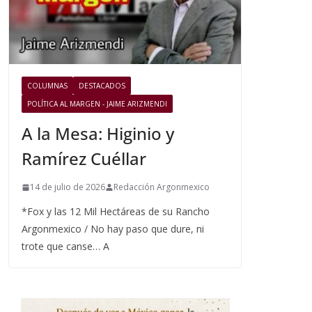
COLUMNAS
DESTACADOS
POLÍTICA AL MARGEN - JAIME ARIZMENDI
A la Mesa: Higinio y
Ramírez Cuéllar
14 de julio de 2026
Redacción Argonmexico
*Fox y las 12 Mil Hectáreas de su Rancho
Argonmexico / No hay paso que dure, ni
trote que canse… A