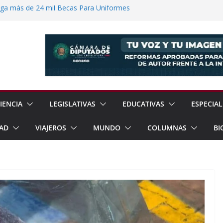
ega más de 24 mil Becas Para Uniformes
uditar Recursos Municipales en Oaxaca
nesto “N” por Robo de Vehículo en
Pensión Mujeres Bienestar a
ucalpan
 Reanudación de Relaciones Entre México
IENCIA
LEGISLATIVAS
EDUCATIVAS
ESPECIAL
AD
VIAJEROS
MUNDO
COLUMNAS
BI