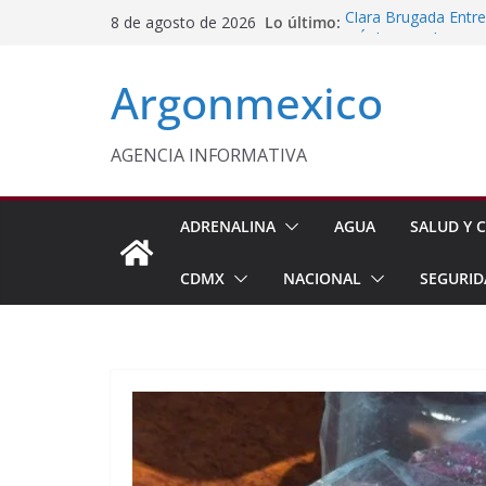
Saltar
Lo último:
Clara Brugada Entr
8 de agosto de 2026
al
y Útiles Escolares
PT Solicita a ASF A
contenido
Argonmexico
Procesan a Ángel Er
Chimalhuacán
Sheinbaum Entrega 
Beneficiarias de Na
AGENCIA INFORMATIVA
Celebra Laura Itzel
y Perú
ADRENALINA
AGUA
SALUD Y C
CDMX
NACIONAL
SEGURID