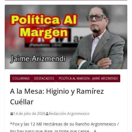
COLUMNAS
DESTACADOS
POLÍTICA AL MARGEN - JAIME ARIZMENDI
A la Mesa: Higinio y Ramírez
Cuéllar
14 de julio de 2026
Redacción Argonmexico
*Fox y las 12 Mil Hectáreas de su Rancho Argonmexico /
No hay paso que dure, ni trote que canse… A