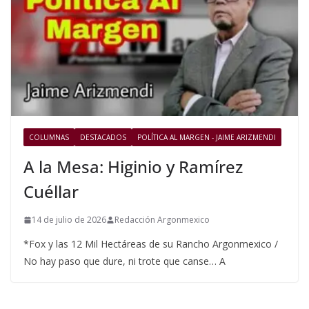
COLUMNAS
DESTACADOS
POLÍTICA AL MARGEN - JAIME ARIZMENDI
A la Mesa: Higinio y Ramírez
Cuéllar
14 de julio de 2026
Redacción Argonmexico
*Fox y las 12 Mil Hectáreas de su Rancho Argonmexico /
No hay paso que dure, ni trote que canse… A