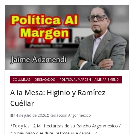
COLUMNAS
DESTACADOS
POLÍTICA AL MARGEN - JAIME ARIZMENDI
A la Mesa: Higinio y Ramírez
Cuéllar
14 de julio de 2026
Redacción Argonmexico
*Fox y las 12 Mil Hectáreas de su Rancho Argonmexico /
No hay paso que dure, ni trote que canse… A