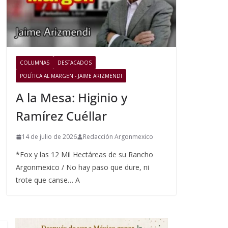
COLUMNAS
DESTACADOS
POLÍTICA AL MARGEN - JAIME ARIZMENDI
A la Mesa: Higinio y
Ramírez Cuéllar
14 de julio de 2026
Redacción Argonmexico
*Fox y las 12 Mil Hectáreas de su Rancho
Argonmexico / No hay paso que dure, ni
trote que canse… A