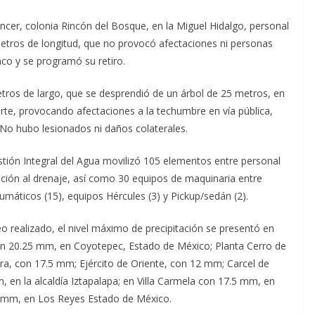
cer, colonia Rincón del Bosque, en la Miguel Hidalgo, personal
metros de longitud, que no provocó afectaciones ni personas
nco y se programó su retiro.
ros de largo, que se desprendió de un árbol de 25 metros, en
rte, provocando afectaciones a la techumbre en vía pública,
No hubo lesionados ni daños colaterales.
Gestión Integral del Agua movilizó 105 elementos entre personal
ención al drenaje, así como 30 equipos de maquinaria entre
máticos (15), equipos Hércules (3) y Pickup/sedán (2).
realizado, el nivel máximo de precipitación se presentó en
on 20.25 mm, en Coyotepec, Estado de México; Planta Cerro de
a, con 17.5 mm; Ejército de Oriente, con 12 mm; Carcel de
en la alcaldía Iztapalapa; en Villa Carmela con 17.5 mm, en
2 mm, en Los Reyes Estado de México.