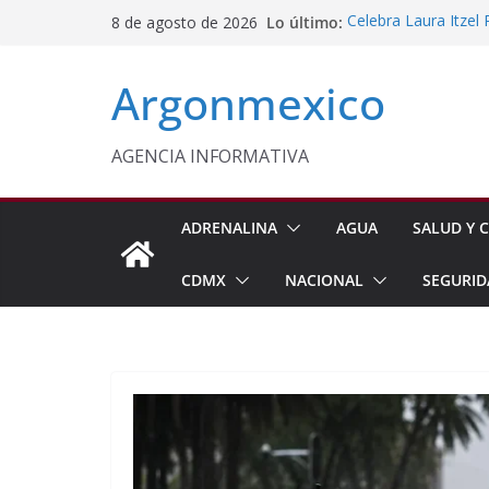
Saltar
Lo último:
Celebra Laura Itzel
8 de agosto de 2026
al
y Perú
Sentencian a 36 Añ
contenido
Argonmexico
PT Solicita a ASF A
Procesan a Ángel Er
Chimalhuacán
Sheinbaum Entrega 
AGENCIA INFORMATIVA
Beneficiarias de Na
ADRENALINA
AGUA
SALUD Y C
CDMX
NACIONAL
SEGURID