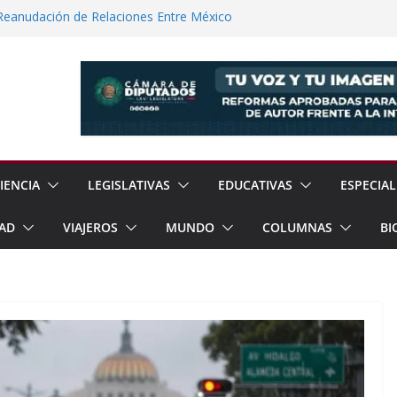
 Reanudación de Relaciones Entre México
os de Prisión a Homicida en Tecámac
uditar Recursos Municipales en Oaxaca
nesto “N” por Robo de Vehículo en
Pensión Mujeres Bienestar a
ucalpan
IENCIA
LEGISLATIVAS
EDUCATIVAS
ESPECIAL
AD
VIAJEROS
MUNDO
COLUMNAS
BI