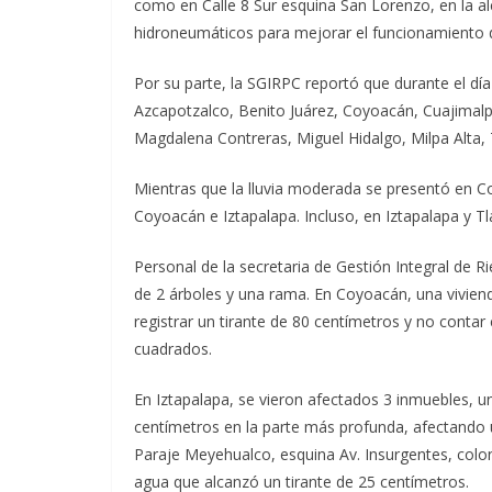
como en Calle 8 Sur esquina San Lorenzo, en la alc
hidroneumáticos para mejorar el funcionamiento de
Por su parte, la SGIRPC reportó que durante el día 
Azcapotzalco, Benito Juárez, Coyoacán, Cuajimalp
Magdalena Contreras, Miguel Hidalgo, Milpa Alta, 
Mientras que la lluvia moderada se presentó en C
Coyoacán e Iztapalapa. Incluso, en Iztapalapa y T
Personal de la secretaria de Gestión Integral de R
de 2 árboles y una rama. En Coyoacán, una vivienda
registrar un tirante de 80 centímetros y no conta
cuadrados.
En Iztapalapa, se vieron afectados 3 inmuebles, un
centímetros en la parte más profunda, afectando un
Paraje Meyehualco, esquina Av. Insurgentes, colo
agua que alcanzó un tirante de 25 centímetros.