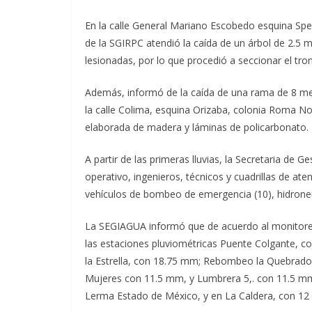
En la calle General Mariano Escobedo esquina Spen
de la SGIRPC atendió la caída de un árbol de 2.5 
lesionadas, por lo que procedió a seccionar el tro
Además, informó de la caída de una rama de 8 met
la calle Colima, esquina Orizaba, colonia Roma No
elaborada de madera y láminas de policarbonato. 
A partir de las primeras lluvias, la Secretaria de 
operativo, ingenieros, técnicos y cuadrillas de at
vehículos de bombeo de emergencia (10), hidroneu
La SEGIAGUA informó que de acuerdo al monitoreo 
las estaciones pluviométricas Puente Colgante, c
la Estrella, con 18.75 mm; Rebombeo la Quebrador
Mujeres con 11.5 mm, y Lumbrera 5,. con 11.5 mm, 
Lerma Estado de México, y en La Caldera, con 1