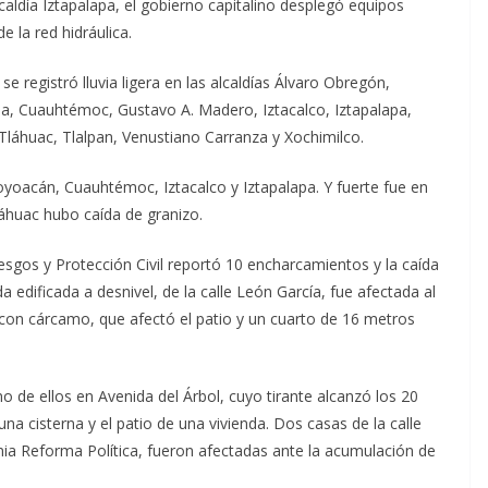
aldía Iztapalapa, el gobierno capitalino desplegó equipos
 la red hidráulica.
se registró lluvia ligera en las alcaldías Álvaro Obregón,
a, Cuauhtémoc, Gustavo A. Madero, Iztacalco, Iztapalapa,
Tláhuac, Tlalpan, Venustiano Carranza y Xochimilco.
oyoacán, Cuauhtémoc, Iztacalco y Iztapalapa. Y fuerte fue en
láhuac hubo caída de granizo.
iesgos y Protección Civil reportó 10 encharcamientos y la caída
 edificada a desnivel, de la calle León García, fue afectada al
r con cárcamo, que afectó el patio y un cuarto de 16 metros
o de ellos en Avenida del Árbol, cuyo tirante alcanzó los 20
a cisterna y el patio de una vivienda. Dos casas de la calle
nia Reforma Política, fueron afectadas ante la acumulación de