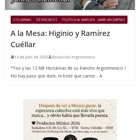
COLUMNAS
DESTACADOS
POLÍTICA AL MARGEN - JAIME ARIZMENDI
A la Mesa: Higinio y Ramírez
Cuéllar
14 de julio de 2026
Redacción Argonmexico
*Fox y las 12 Mil Hectáreas de su Rancho Argonmexico /
No hay paso que dure, ni trote que canse… A