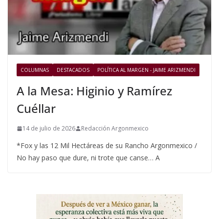
COLUMNAS
DESTACADOS
POLÍTICA AL MARGEN - JAIME ARIZMENDI
A la Mesa: Higinio y Ramírez
Cuéllar
14 de julio de 2026
Redacción Argonmexico
*Fox y las 12 Mil Hectáreas de su Rancho Argonmexico /
No hay paso que dure, ni trote que canse… A