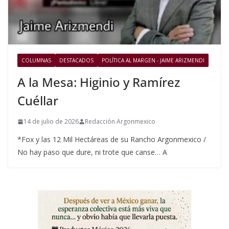
COLUMNAS
DESTACADOS
POLÍTICA AL MARGEN - JAIME ARIZMENDI
A la Mesa: Higinio y Ramírez
Cuéllar
14 de julio de 2026
Redacción Argonmexico
*Fox y las 12 Mil Hectáreas de su Rancho Argonmexico /
No hay paso que dure, ni trote que canse… A