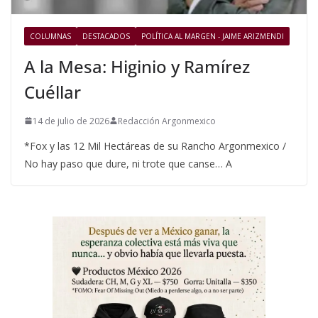
COLUMNAS
DESTACADOS
POLÍTICA AL MARGEN - JAIME ARIZMENDI
A la Mesa: Higinio y Ramírez
Cuéllar
14 de julio de 2026
Redacción Argonmexico
*Fox y las 12 Mil Hectáreas de su Rancho Argonmexico /
No hay paso que dure, ni trote que canse… A