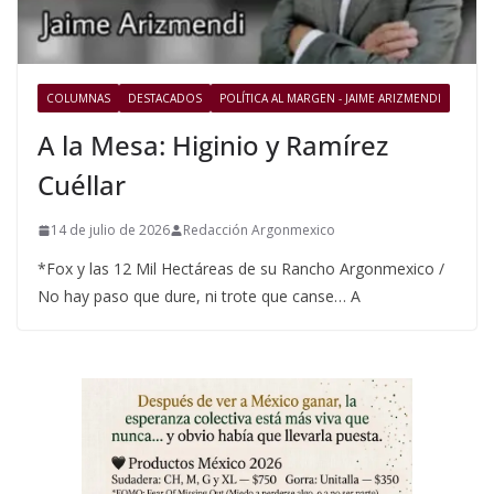
COLUMNAS
DESTACADOS
POLÍTICA AL MARGEN - JAIME ARIZMENDI
A la Mesa: Higinio y Ramírez
Cuéllar
14 de julio de 2026
Redacción Argonmexico
*Fox y las 12 Mil Hectáreas de su Rancho Argonmexico /
No hay paso que dure, ni trote que canse… A