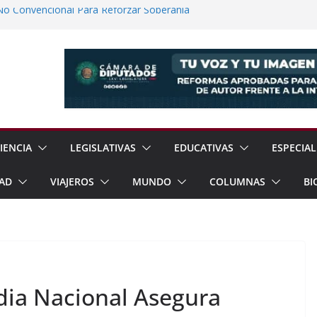
No Convencional Para Reforzar Soberanía
 el Teatro Lleva Arte Escénico a 13
étaro
Prestaciones de Trabajadores del
a Jóvenes a Participar en la Vida Política
lones de Cigarrillos Apócrifos en
IENCIA
LEGISLATIVAS
EDUCATIVAS
ESPECIAL
AD
VIAJEROS
MUNDO
COLUMNAS
BI
dia Nacional Asegura