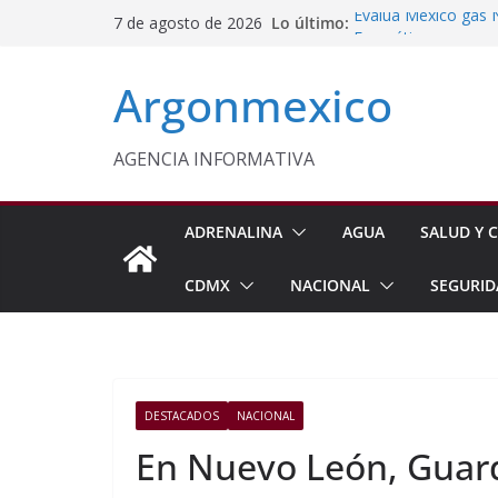
Saltar
Lo último:
Evalúa México gas 
7 de agosto de 2026
al
Energética
Cruzada Central por
contenido
Argonmexico
Municipios de Quer
Texcoco Fortalece 
SUTEYM
Homero Davis Llama 
AGENCIA INFORMATIVA
de México
Aseguran Casi 10 Mil
Michoacán
ADRENALINA
AGUA
SALUD Y C
CDMX
NACIONAL
SEGURID
DESTACADOS
NACIONAL
En Nuevo León, Guar