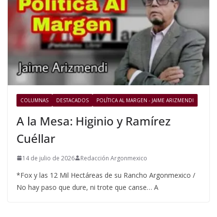
COLUMNAS
DESTACADOS
POLÍTICA AL MARGEN - JAIME ARIZMENDI
A la Mesa: Higinio y Ramírez
Cuéllar
14 de julio de 2026
Redacción Argonmexico
*Fox y las 12 Mil Hectáreas de su Rancho Argonmexico /
No hay paso que dure, ni trote que canse… A