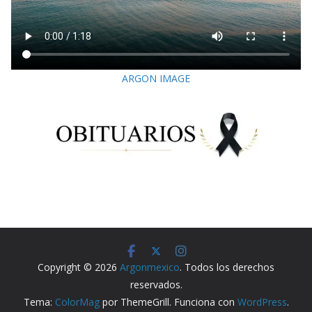
ARGON IMAGE
Copyright © 2026
Argonmexico
. Todos los derechos
reservados.
Tema:
ColorMag
por ThemeGrill. Funciona con
WordPress
.