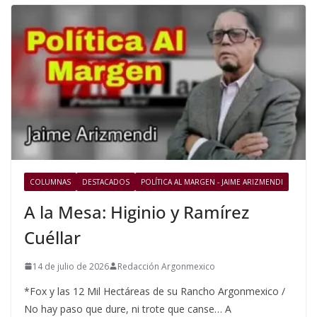
COLUMNAS
DESTACADOS
POLÍTICA AL MARGEN - JAIME ARIZMENDI
A la Mesa: Higinio y Ramírez
Cuéllar
14 de julio de 2026
Redacción Argonmexico
*Fox y las 12 Mil Hectáreas de su Rancho Argonmexico /
No hay paso que dure, ni trote que canse… A