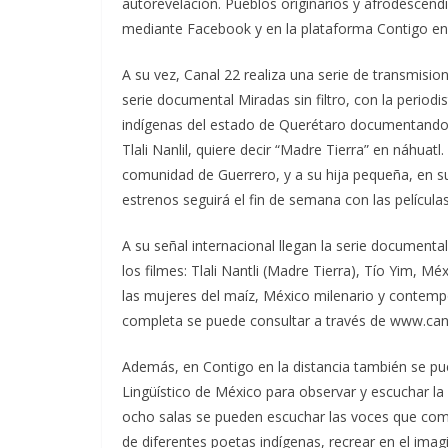
autorevelación. Pueblos originarios y afrodescendie
mediante Facebook y en la plataforma Contigo en l
A su vez, Canal 22 realiza una serie de transmision
serie documental Miradas sin filtro, con la period
indígenas del estado de Querétaro documentando su
Tlali Nanlil, quiere decir “Madre Tierra” en náhu
comunidad de Guerrero, y a su hija pequeña, en 
estrenos seguirá el fin de semana con las película
A su señal internacional llegan la serie documental
los filmes: Tlali Nantli (Madre Tierra), Tío Yim, 
las mujeres del maíz, México milenario y contempo
completa se puede consultar a través de www.can
Además, en Contigo en la distancia también se pue
Lingüístico de México para observar y escuchar la d
ocho salas se pueden escuchar las voces que compon
de diferentes poetas indígenas, recrear en el imag