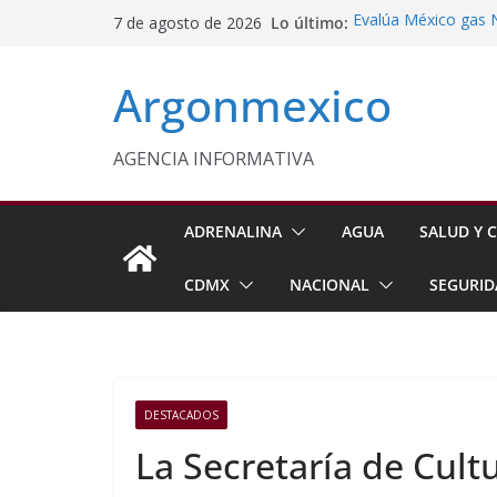
Saltar
Lo último:
Evalúa México gas 
7 de agosto de 2026
al
Energética
Cruzada Central por
contenido
Argonmexico
Municipios de Quer
Texcoco Fortalece 
SUTEYM
Homero Davis Llama 
AGENCIA INFORMATIVA
de México
Aseguran Casi 10 Mil
Michoacán
ADRENALINA
AGUA
SALUD Y C
CDMX
NACIONAL
SEGURID
DESTACADOS
La Secretaría de Cult