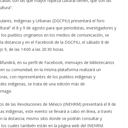
adas son las que mayor riqueza cultural tienen, que son las
ultura”.
opulares, Indígenas y Urbanas (DGCPIU) presentará el foro
tural” el 8 y 9 de agosto para que periodistas, investigadores y
e los pueblos originarios en los medios de comunicación, se
 la distancia y en el Facebook de la DGCPIU, el sábado 8 de
o 9, de las 14:00 a las 20:30 horas.
difundirá, en su perfil de Facebook, mensajes de bibliotecarios
r en su comunidad; en la misma plataforma realizará un
horas, con representantes de los pueblos indígenas y
ades indígenas, se trata de una edición más de
Arriaga.
ricos de las Revoluciones de México (INEHRM) presentará el 8 de
as indígenas, este evento se llevará a cabo en línea, a través
n la distancia; mismo sitio donde se podrán consultar y
as, los cuales también están en la página web del INEHRM.