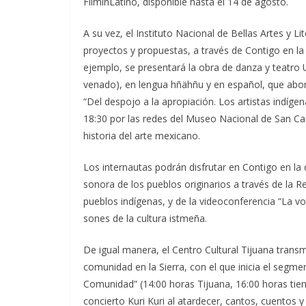
FilminLatino, disponible hasta el 14 de agosto.
A su vez, el Instituto Nacional de Bellas Artes y L
proyectos y propuestas, a través de Contigo en la
ejemplo, se presentará la obra de danza y teatro
venado), en lengua hñähñu y en español, que abor
“Del despojo a la apropiación. Los artistas indíg
18:30 por las redes del Museo Nacional de San Car
historia del arte mexicano.
Los internautas podrán disfrutar en Contigo en la 
sonora de los pueblos originarios a través de la R
pueblos indígenas, y de la videoconferencia “La v
sones de la cultura istmeña.
De igual manera, el Centro Cultural Tijuana transm
comunidad en la Sierra, con el que inicia el segme
Comunidad” (14:00 horas Tijuana, 16:00 horas tiemp
concierto Kuri Kuri al atardecer, cantos, cuentos y