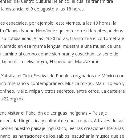
ntes” del Centro Cultural Helénico, el cual se transmitirá
a distancia, el 9 de agosto a las 18 horas.
es especiales, por ejemplo, este viernes, a las 18 horas, la
ista Claudia Ivonne Hernández quien recorre diferentes pueblos
 cotidianidad. A las 23:30 horas, transmitirá el cortometraje
atl. Narrado en esa misma lengua, muestra a una mujer, de una
su camino al campo donde siembran y cosechan. La serie de
s Ixcanul, La selva negra, El sueño del Mara’akame.
 Xatsika, el Ciclo Festival de Pueblos originarios de México con
México milenario y contemporáneo. Música mix(e), Maru Toledo y
ráneo. Maiìz, milpa y otros secretos, entre otros. La cartelera
al22.org.mx
de visitar el Pabellón de Lenguas Indígenas – Paisaje
iversidad lingüística y cultural de nuestro país. A través de sus
en nuestro paisaje lingüístico, leer las creaciones literarias
inario las narraciones de los sabios, escuchar la música que se