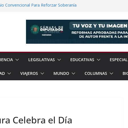
No Convencional Para Reforzar Soberanía
 el Teatro Lleva Arte Escénico a 13
étaro
Prestaciones de Trabajadores del
a Jóvenes a Participar en la Vida Política
lones de Cigarrillos Apócrifos en
IENCIA
LEGISLATIVAS
EDUCATIVAS
ESPECIAL
AD
VIAJEROS
MUNDO
COLUMNAS
BI
ura Celebra el Día