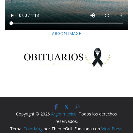
ARGON IMAGE
Copyright © 2026
Argonmexico
. Todos los derechos
reservados.
Tema:
ColorMag
por ThemeGrill. Funciona con
WordPress
.