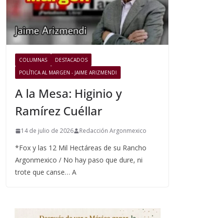
COLUMNAS
DESTACADOS
POLÍTICA AL MARGEN - JAIME ARIZMENDI
A la Mesa: Higinio y
Ramírez Cuéllar
14 de julio de 2026
Redacción Argonmexico
*Fox y las 12 Mil Hectáreas de su Rancho
Argonmexico / No hay paso que dure, ni
trote que canse… A