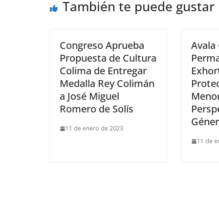
También te puede gustar
Congreso Aprueba
Avala
Propuesta de Cultura
Perma
Colima de Entregar
Exhor
Medalla Rey Colimán
Prote
a José Miguel
Menor
Romero de Solís
Persp
Géne
11 de enero de 2023
11 de e