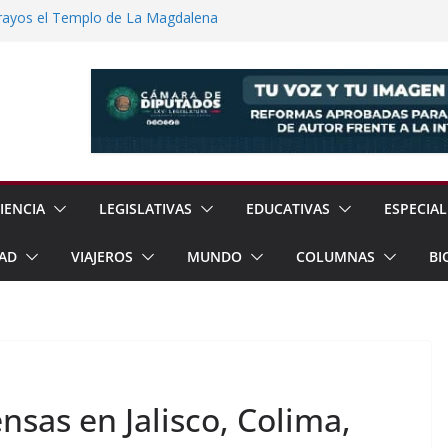
rayos el Templo de La Magdalena
o
einbaum Impulsan Obras y Apoyos Para
e Texcoco dos Nuevos Reglamentos Para
ión Ciudadana
12% en Julio, Reporta Sheinbaum
dad Reporta Detenciones y
15 Estados
IENCIA
LEGISLATIVAS
EDUCATIVAS
ESPECIAL
AD
VIAJEROS
MUNDO
COLUMNAS
BI
nsas en Jalisco, Colima,