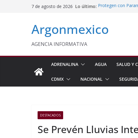
Saltar
Lo último:
Protegen con Parar
7 de agosto de 2026
al
Panoaya en Texcoc
Delfina Gómez y Sh
contenido
Argonmexico
Mexiquenses
Aprueba Cabildo d
Fortalecer la Atenc
Inflación Baja a 3.
AGENCIA INFORMATIVA
Gabinete de Seguri
Aseguramientos en 
ADRENALINA
AGUA
SALUD Y C
CDMX
NACIONAL
SEGURID
DESTACADOS
Se Prevén Lluvias Inte