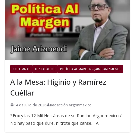
COLUMNAS
DESTACADOS
POLÍTICA AL MARGEN - JAIME ARIZMENDI
A la Mesa: Higinio y Ramírez
Cuéllar
14 de julio de 2026
Redacción Argonmexico
*Fox y las 12 Mil Hectáreas de su Rancho Argonmexico /
No hay paso que dure, ni trote que canse… A