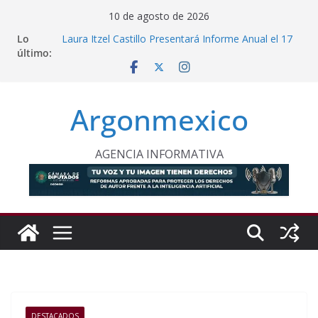
Saltar
10 de agosto de 2026
al
Lo
Laura Itzel Castillo Presentará Informe Anual el 17
contenido
último:
de Agosto
Inaugura Clara Brugada Utopía “Elena Poniatowska
Amor” en Coyoacán
Desde Puebla, Sheinbaum Impulsa Reforestación
Argonmexico
Permanente en México
Refuerzan Abasto de Agua en Acapulco Ante
Lluvias Intensas
INE Defiende Contrato con Territorium Life y Niega
AGENCIA INFORMATIVA
Incumplimientos
DESTACADOS