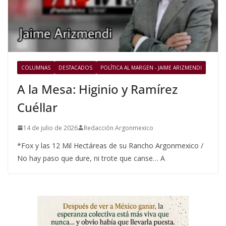
COLUMNAS
DESTACADOS
POLÍTICA AL MARGEN - JAIME ARIZMENDI
A la Mesa: Higinio y Ramírez
Cuéllar
14 de julio de 2026
Redacción Argonmexico
*Fox y las 12 Mil Hectáreas de su Rancho Argonmexico /
No hay paso que dure, ni trote que canse… A