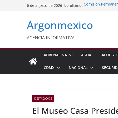
Saltar
Lo último:
Comisión Permanent
6 de agosto de 2026
al
Lluvias y Ciclones
Impulsan Vocaciones
contenido
Argonmexico
Morelos
Javier Saldaña Forta
Reconoce ANTAD Mor
SSPC
AGENCIA INFORMATIVA
Sheinbaum Anuncia 
Siembra de 6.6 Mill
ADRENALINA
AGUA
SALUD Y C
CDMX
NACIONAL
SEGURID
DESTACADOS
El Museo Casa Presid