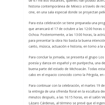
de 67 mil 800 visitantes, quienes han podido acerc
historia contemporánea de México a través de recu
cine, en una sala especial donde se proyectan pelí
Para esta celebración se tiene preparada una progr
que arrancará el 17 de octubre a las 12:00 horas c
Ochoa. Posteriormente, a las 13:00 horas, la actri
para presentar la obra No basta la buena intención,
canto, música, actuación e historia, en torno a la 
Para concluir la jornada, se presenta el grupo Los
poesía y danza en español y en purépecha, una de 
buena parte del estado de Michoacán. Todas estas a
cabo en el espacio conocido como la Pérgola, en 
Para continuar con la celebración, el martes 19 d
la entrega de una ofrenda floral en la escultura de
minutos después, a las 16:15 horas, en el salón V
Lázaro Cárdenas, al término se prevé que el ing