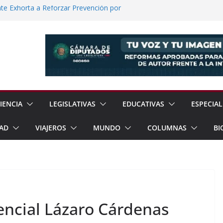
e Exhorta a Reforzar Prevención por
 Científicas con Torneo de Robótica en
lece Aspiración con Multitudinario Evento
elos Estrategias de Seguridad de la
Jornada Nacional de Reforestación con
ones de Árboles
IENCIA
LEGISLATIVAS
EDUCATIVAS
ESPECIAL
AD
VIAJEROS
MUNDO
COLUMNAS
BI
encial Lázaro Cárdenas