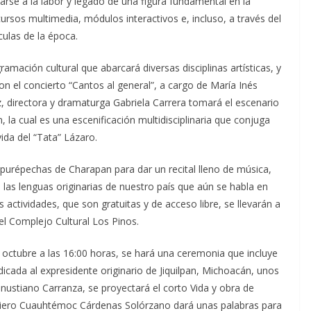
arse a la labor y legado de una figura fundamental en la
rsos multimedia, módulos interactivos e, incluso, a través del
culas de la época.
amación cultural que abarcará diversas disciplinas artísticas, y
on el concierto “Cantos al general”, a cargo de María Inés
z, directora y dramaturga Gabriela Carrera tomará el escenario
 la cual es una escenificación multidisciplinaria que conjuga
vida del “Tata” Lázaro.
 purépechas de Charapan para dar un recital lleno de música,
las lenguas originarias de nuestro país que aún se habla en
ctividades, que son gratuitas y de acceso libre, se llevarán a
el Complejo Cultural Los Pinos.
e octubre a las 16:00 horas, se hará una ceremonia que incluye
dicada al expresidente originario de Jiquilpan, Michoacán, unos
enustiano Carranza, se proyectará el corto Vida y obra de
eniero Cuauhtémoc Cárdenas Solórzano dará unas palabras para