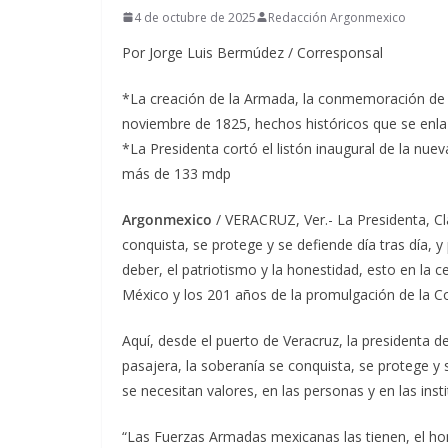
4 de octubre de 2025
Redacción Argonmexico
Por Jorge Luis Bermúdez / Corresponsal
*La creación de la Armada, la conmemoración de la 
noviembre de 1825, hechos históricos que se enlaz
*La Presidenta cortó el listón inaugural de la nu
más de 133 mdp
Argonmexico
/ VERACRUZ, Ver.- La Presidenta, C
conquista, se protege y se defiende día tras día, y 
deber, el patriotismo y la honestidad, esto en la
México y los 201 años de la promulgación de la Co
Aquí, desde el puerto de Veracruz, la presidenta d
pasajera, la soberanía se conquista, se protege y s
se necesitan valores, en las personas y en las inst
“Las Fuerzas Armadas mexicanas las tienen, el hon