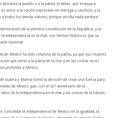
ad absoluta al pueblo y a la patria; el deber, que empuja a
e es amor a la nación expresado en entrega y sacrificio; y la
a a todos los demás valores, porque sin ella nada perdura”.
nmemoración de la primera Constitución de la República, y la
 la independencia en la mar, son hechos históricos que se
anía nacional.
da de México ha sido columna de la patria, ya que sus mujeres
ón que servir a la patria en la mar y en las costas no es
mor profundo a México.
 de Guerra y Marina tomó la decisión de crear una fuerza para
rmadas de México que, con el 201 aniversario de la
 años de la Independencia en la mar y las costas de la nación,
s consolidar la Independencia de México en la igualdad, la
e reconoció al secretario de Marina, almirante Raymundo Pedro