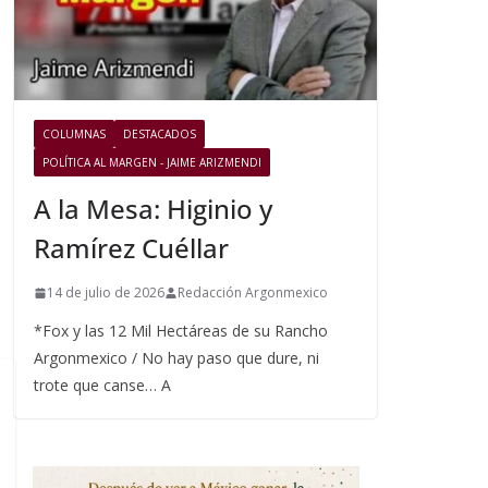
COLUMNAS
DESTACADOS
POLÍTICA AL MARGEN - JAIME ARIZMENDI
A la Mesa: Higinio y
Ramírez Cuéllar
14 de julio de 2026
Redacción Argonmexico
*Fox y las 12 Mil Hectáreas de su Rancho
Argonmexico / No hay paso que dure, ni
trote que canse… A