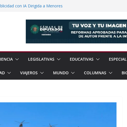
 Sheinbaum y Delfina Gómez Inauguran
xcoco
licidad con IA Dirigida a Menores
voca a Reforestar Temoaya Este
nquista Mercado Chino con Acuerdo de
a Gómez Refuerzan Oferta Educativa en
IENCIA
LEGISLATIVAS
EDUCATIVAS
ESPECIAL
AD
VIAJEROS
MUNDO
COLUMNAS
BI