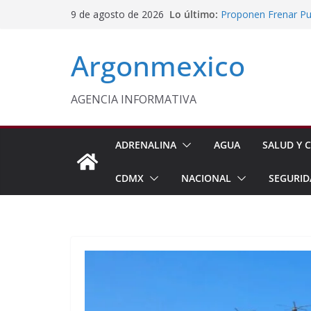
Nazario Gutiérrez,
Saltar
Lo último:
9 de agosto de 2026
Nuevo CBTA en Te
al
Proponen Frenar Pub
Delfina Gómez Con
contenido
Argonmexico
Domingo
Café Mexiquense Co
Exportación
AGENCIA INFORMATIVA
Sheinbaum y Delfin
Texcoco
ADRENALINA
AGUA
SALUD Y C
CDMX
NACIONAL
SEGURID