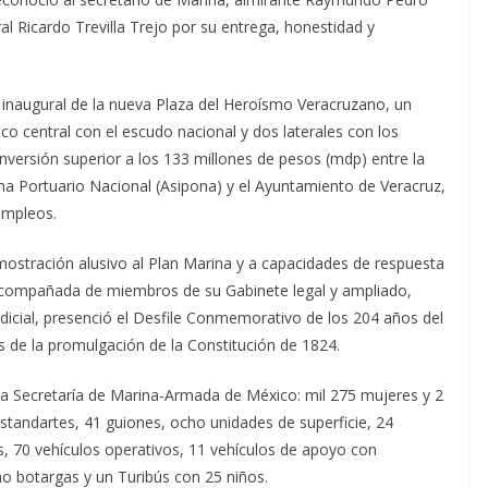
l Ricardo Trevilla Trejo por su entrega, honestidad y
n inaugural de la nueva Plaza del Heroísmo Veracruzano, un
co central con el escudo nacional y dos laterales con los
inversión superior a los 133 millones de pesos (mdp) entre la
ema Portuario Nacional (Asipona) y el Ayuntamiento de Veracruz,
empleos.
mostración alusivo al Plan Marina y a capacidades de respuesta
, acompañada de miembros de su Gabinete legal y ampliado,
dicial, presenció el Desfile Conmemorativo de los 204 años del
 de la promulgación de la Constitución de 1824.
 la Secretaría de Marina-Armada de México: mil 275 mujeres y 2
standartes, 41 guiones, ocho unidades de superficie, 24
 70 vehículos operativos, 11 vehículos de apoyo con
o botargas y un Turibús con 25 niños.