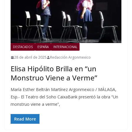
DESTACADOS
ESPAÑA
INTERNACIONAL
28 de abril de 2025
Redacción Argonmexico
Elisa Hipólito Brilla en “un
Monstruo Viene a Verme”
María Esther Beltrán Martínez Argonmexico / MÁLAGA,
Esp.- El Teatro del Soho CaixaBank presentó la obra “Un
monstruo viene a verme”,
Read More