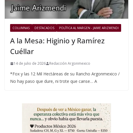
COLUMNAS
DESTACADOS
POLÍTICA AL MARGEN - JAIME ARIZMENDI
A la Mesa: Higinio y Ramírez
Cuéllar
14 de julio de 2026
Redacción Argonmexico
*Fox y las 12 Mil Hectáreas de su Rancho Argonmexico /
No hay paso que dure, ni trote que canse… A