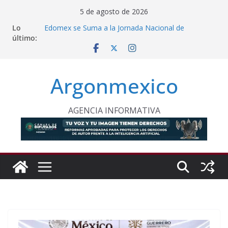
Saltar
5 de agosto de 2026
al
Lo
Edomex se Suma a la Jornada Nacional de
contenido
último:
Reforestación
Condenan a 12 Años de Prisión a Traficantes de
Migrantes
Conagua Invierte 106 Millones Para Reconstrucción
Argonmexico
en Huehuetla
Comisión Avala Medidas Para Descarbonizar el
Transporte
Inauguran Oficina Regional Para Atender a Mujeres
AGENCIA INFORMATIVA
en Lerma