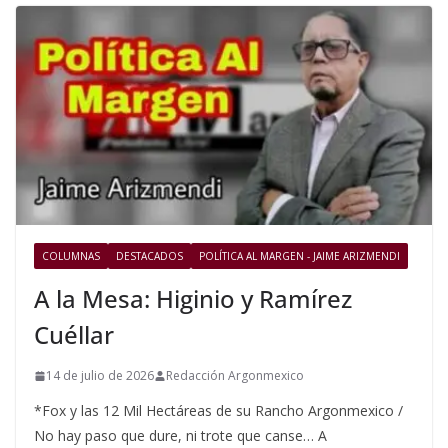
COLUMNAS
DESTACADOS
POLÍTICA AL MARGEN - JAIME ARIZMENDI
A la Mesa: Higinio y Ramírez
Cuéllar
14 de julio de 2026
Redacción Argonmexico
*Fox y las 12 Mil Hectáreas de su Rancho Argonmexico /
No hay paso que dure, ni trote que canse… A