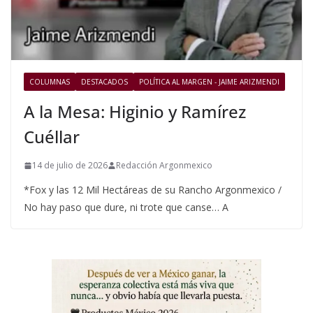
COLUMNAS
DESTACADOS
POLÍTICA AL MARGEN - JAIME ARIZMENDI
A la Mesa: Higinio y Ramírez
Cuéllar
14 de julio de 2026
Redacción Argonmexico
*Fox y las 12 Mil Hectáreas de su Rancho Argonmexico /
No hay paso que dure, ni trote que canse… A