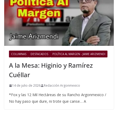
COLUMNAS
DESTACADOS
POLÍTICA AL MARGEN - JAIME ARIZMENDI
A la Mesa: Higinio y Ramírez
Cuéllar
14 de julio de 2026
Redacción Argonmexico
*Fox y las 12 Mil Hectáreas de su Rancho Argonmexico /
No hay paso que dure, ni trote que canse… A