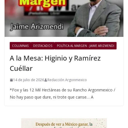
COLUMNAS
DESTACADOS
POLÍTICA AL MARGEN - JAIME ARIZMENDI
A la Mesa: Higinio y Ramírez
Cuéllar
14 de julio de 2026
Redacción Argonmexico
*Fox y las 12 Mil Hectáreas de su Rancho Argonmexico /
No hay paso que dure, ni trote que canse… A