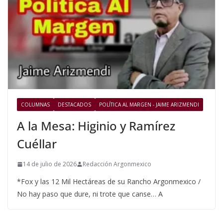
COLUMNAS
DESTACADOS
POLÍTICA AL MARGEN - JAIME ARIZMENDI
A la Mesa: Higinio y Ramírez
Cuéllar
14 de julio de 2026
Redacción Argonmexico
*Fox y las 12 Mil Hectáreas de su Rancho Argonmexico /
No hay paso que dure, ni trote que canse… A