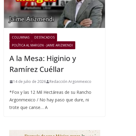
COLUMNAS
DESTACADOS
POLÍTICA AL MARGEN - JAIME ARIZMENDI
A la Mesa: Higinio y
Ramírez Cuéllar
14 de julio de 2026
Redacción Argonmexico
*Fox y las 12 Mil Hectáreas de su Rancho
Argonmexico / No hay paso que dure, ni
trote que canse… A