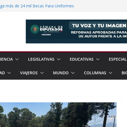
ega más de 24 mil Becas Para Uniformes
uditar Recursos Municipales en Oaxaca
nesto “N” por Robo de Vehículo en
Pensión Mujeres Bienestar a
ucalpan
 Reanudación de Relaciones Entre México
IENCIA
LEGISLATIVAS
EDUCATIVAS
ESPECIAL
AD
VIAJEROS
MUNDO
COLUMNAS
BI