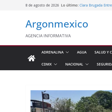
Saltar
Lo último:
Clara Brugada Entr
8 de agosto de 2026
al
y Útiles Escolares
PT Solicita a ASF A
contenido
Argonmexico
Procesan a Ángel Er
Chimalhuacán
Sheinbaum Entrega 
Beneficiarias de Na
AGENCIA INFORMATIVA
Celebra Laura Itzel
y Perú
ADRENALINA
AGUA
SALUD Y C
CDMX
NACIONAL
SEGURID