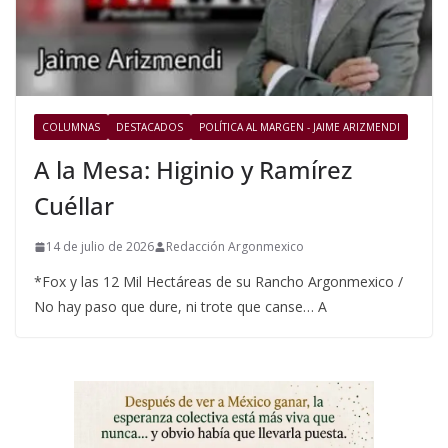
COLUMNAS
DESTACADOS
POLÍTICA AL MARGEN - JAIME ARIZMENDI
A la Mesa: Higinio y Ramírez
Cuéllar
14 de julio de 2026
Redacción Argonmexico
*Fox y las 12 Mil Hectáreas de su Rancho Argonmexico /
No hay paso que dure, ni trote que canse… A