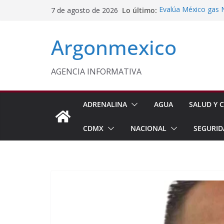
Saltar
Lo último:
Evalúa México gas 
7 de agosto de 2026
al
Energética
Cruzada Central por
contenido
Argonmexico
Municipios de Quer
Texcoco Fortalece 
SUTEYM
Homero Davis Llama 
AGENCIA INFORMATIVA
de México
Aseguran Casi 10 Mil
Michoacán
ADRENALINA
AGUA
SALUD Y C
CDMX
NACIONAL
SEGURID