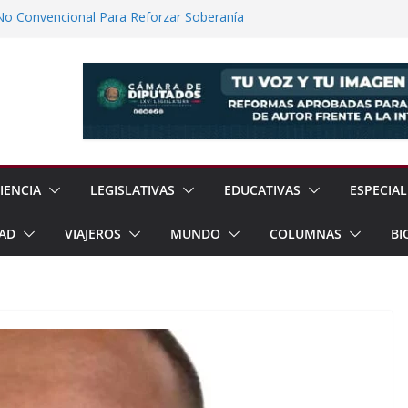
No Convencional Para Reforzar Soberanía
 el Teatro Lleva Arte Escénico a 13
étaro
Prestaciones de Trabajadores del
a Jóvenes a Participar en la Vida Política
lones de Cigarrillos Apócrifos en
IENCIA
LEGISLATIVAS
EDUCATIVAS
ESPECIAL
AD
VIAJEROS
MUNDO
COLUMNAS
BI