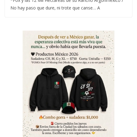
*Fox y las 12 Mil Hectáreas de su Rancho Argonmexico /
No hay paso que dure, ni trote que canse… A