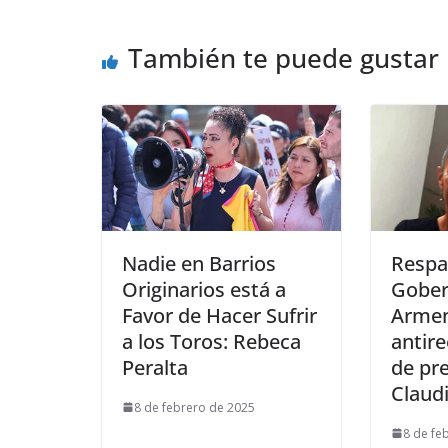
También te puede gustar
Nadie en Barrios
Respa
Originarios está a
Gober
Favor de Hacer Sufrir
Armen
a los Toros: Rebeca
antire
Peralta
de pr
Claud
8 de febrero de 2025
8 de fe