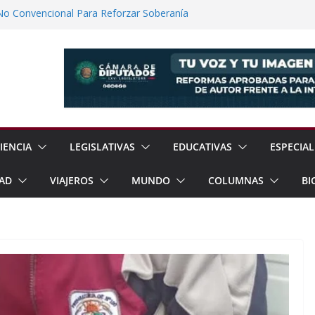
No Convencional Para Reforzar Soberanía
 el Teatro Lleva Arte Escénico a 13
étaro
Prestaciones de Trabajadores del
a Jóvenes a Participar en la Vida Política
lones de Cigarrillos Apócrifos en
IENCIA
LEGISLATIVAS
EDUCATIVAS
ESPECIAL
AD
VIAJEROS
MUNDO
COLUMNAS
BI