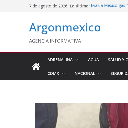
Saltar
Lo último:
Evalúa México gas 
7 de agosto de 2026
al
Energética
Cruzada Central por
contenido
Argonmexico
Municipios de Quer
Texcoco Fortalece 
SUTEYM
Homero Davis Llama 
AGENCIA INFORMATIVA
de México
Aseguran Casi 10 Mil
Michoacán
ADRENALINA
AGUA
SALUD Y C
CDMX
NACIONAL
SEGURID